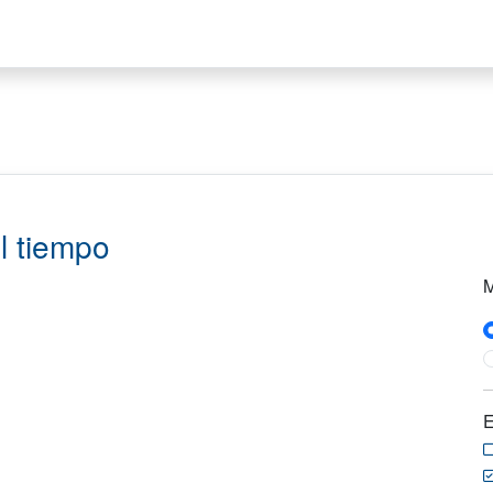
l tiempo
M
E