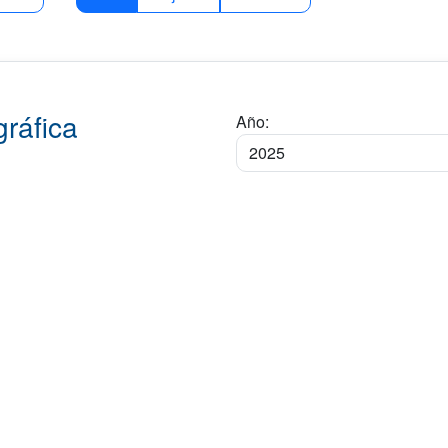
ráfica
Año: