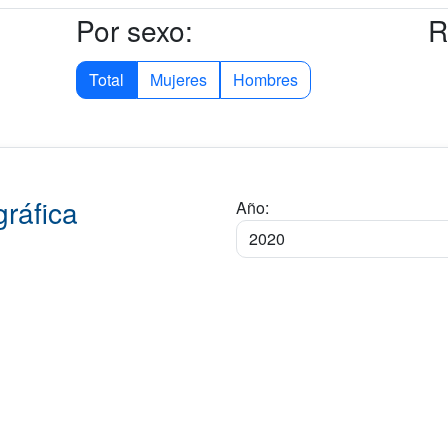
Por sexo:
R
Total
Mujeres
Hombres
ráfica
Año: