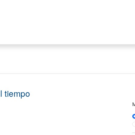
l tiempo
M