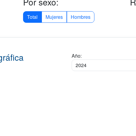
Por sexo:
R
Total
Mujeres
Hombres
ráfica
Año: