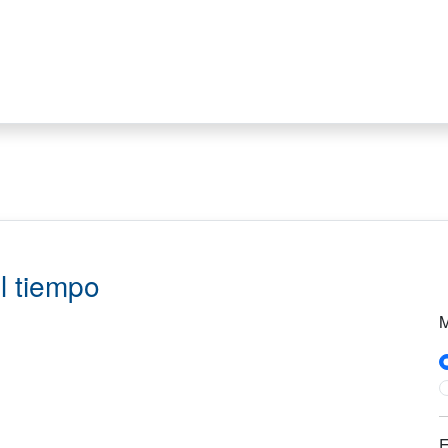
l tiempo
M
E