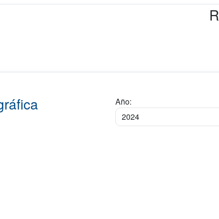
R
ráfica
Año: