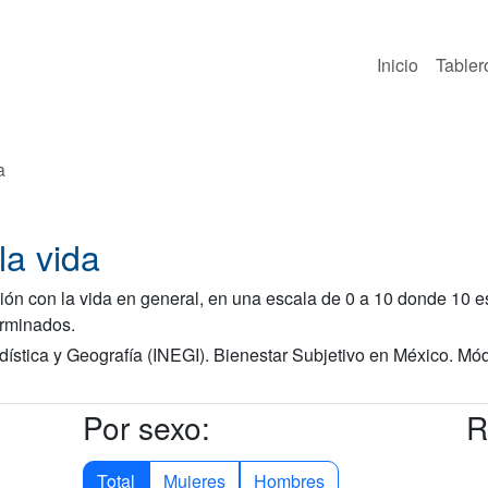
Inicio
Tabler
a
la vida
ón con la vida en general, en una escala de 0 a 10 donde 10 es
erminados.
adística y Geografía (INEGI). Bienestar Subjetivo en México. 
Por sexo:
R
Total
Mujeres
Hombres