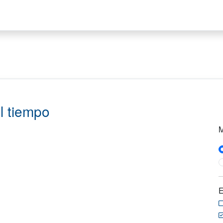
l tiempo
M
E