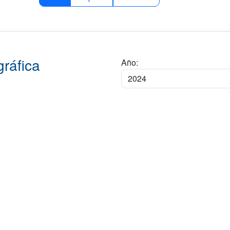
ráfica
Año: